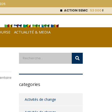
2026
ACTION SEMC
: 53 000
FCFA (0 %)
OURSE
ACTUALITÉ & MEDIA
[
Français
|
English
|
Español
]
ntaire
categories
Activités de change