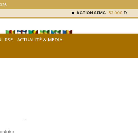
2026
ACTION SEMC
: 53 000
FCFA (0
OURSE
ACTUALITÉ & MEDIA
[
Français
|
English
|
Español
]
…
ntaire