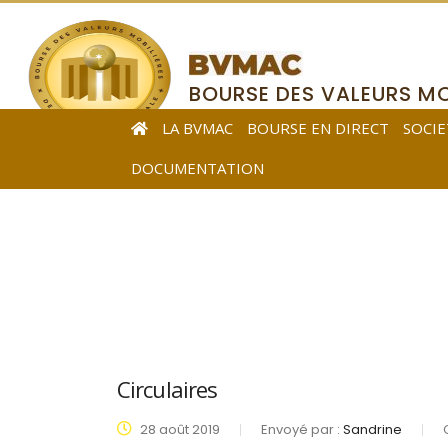
BOURSE DES VALEURS MO
DE L’AFRIQUE CENTRALE
LA BVMAC
BOURSE EN DIRECT
SOCIE
DOCUMENTATION
Circulaires
28 août 2019
Envoyé par :
Sandrine