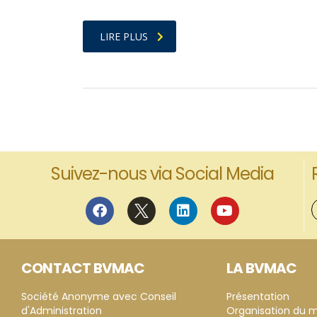
LIRE PLUS
Suivez-nous via Social Media
CONTACT BVMAC
LA BVMAC
Société Anonyme avec Conseil
Présentation
d'Administration
Organisation du 