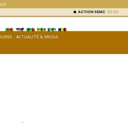
2026
ACTION SEMC
: 53 000
FCFA (0 %
OURSE
ACTUALITÉ & MEDIA
[
Français
|
English
|
Español
]
…