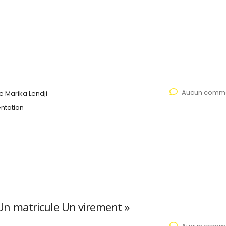
Aucun comme
 Marika Lendji
ntation
 Un matricule Un virement »