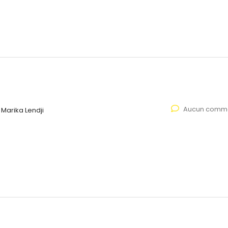
Aucun comme
Marika Lendji