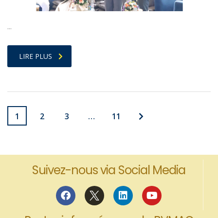
…
LIRE PLUS
1
2
3
…
11
Suivez-nous via Social Media