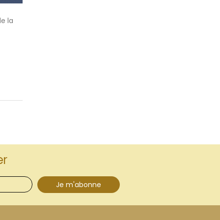
e la
er
Je m'abonne