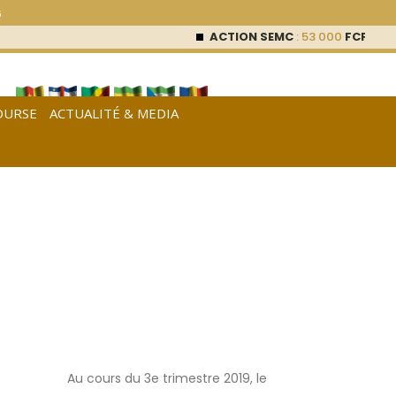
6
ACTION SEMC
: 53 000
FCFA (0 %)
OURSE
ACTUALITÉ & MEDIA
[
Français
|
English
|
Español
]
Au cours du 3e trimestre 2019, le