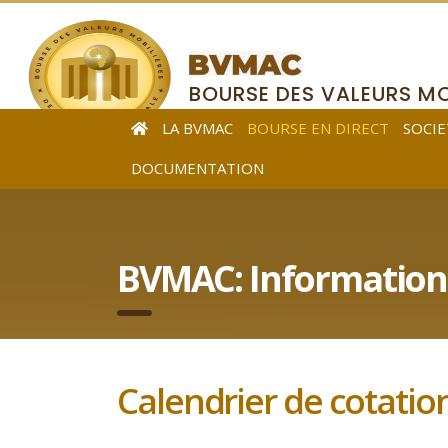
BOURSE DES VALEURS MO
DE L’AFRIQUE CENTRALE
LA BVMAC
BOURSE EN DIRECT
SOCIE
DOCUMENTATION
BVMAC: Information
Calendrier de cotatio