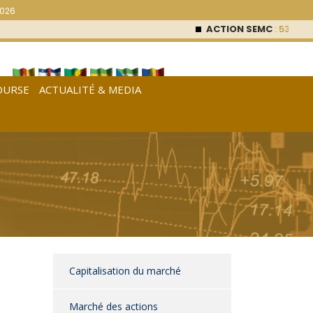
2026
ACTION SEMC
: 53 000
FC
OURSE
ACTUALITÉ & MEDIA
[
Français
|
English
|
Español
]
Capitalisation du marché
Marché des actions