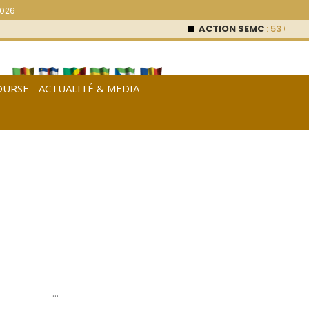
2026
ACTION SEMC
: 53 000
FCF
OURSE
ACTUALITÉ & MEDIA
[
Français
|
English
|
Español
]
…