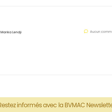
Aucun comme
Marika Lendji
Restez informés avec la BVMAC Newslett