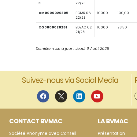
3
22/28
CM0000020305
ECMR.06
10000
100,00
22/29
CG0000020261
BDEAC 02
10000
98,50
21/28
Dernière mise à jour : Jeudi 6 Août 2026
Suivez-nous via Social Media
CONTACT BVMAC
LA BVMAC
Société Anonyme avec Conseil
Présentation