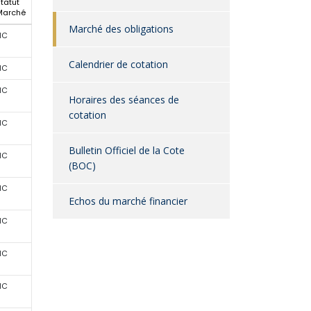
tatut
Marché
Marché des obligations
NC
Calendrier de cotation
NC
NC
Horaires des séances de
cotation
NC
Bulletin Officiel de la Cote
NC
(BOC)
NC
Echos du marché financier
NC
NC
NC