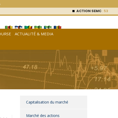
6
ACTION SEMC
: 53 000
FCFA (0 %)
OURSE
ACTUALITÉ & MEDIA
[
Français
|
English
|
Español
]
Capitalisation du marché
Marché des actions