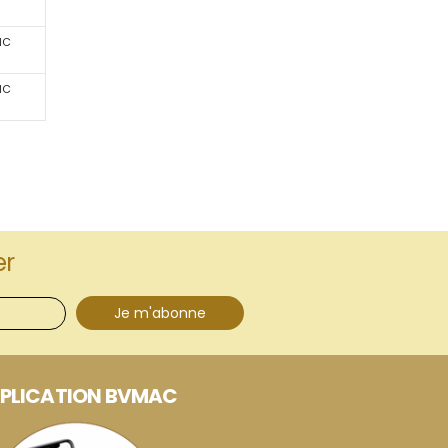
NC
NC
er
Je m'abonne
PLICATION BVMAC