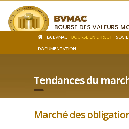
BOURSE DES VALEURS MO
DE L’AFRIQUE CENTRALE
LA BVMAC
BOURSE EN DIRECT
SOCIE
DOCUMENTATION
Tendances du marc
Marché des obligatio