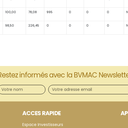
100,00
78,08
995
0
0
0
98,50
226,45
0
0
0
0
Restez informés avec la BVMAC Newslett
ACCES RAPIDE
AP
Espace Investisseurs