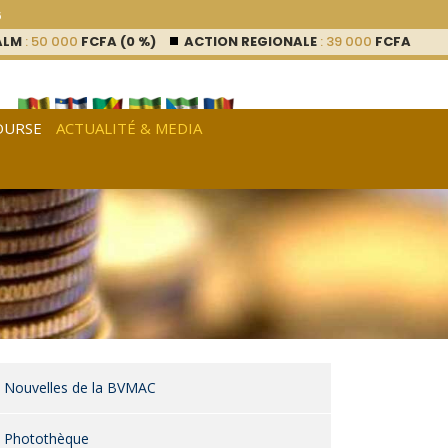
6
 000
FCFA (0 %)
ACTION REGIONALE
: 39 000
FCFA (0 %)
AC
OURSE
ACTUALITÉ & MEDIA
[
Français
|
English
|
Español
]
Nouvelles de la BVMAC
Photothèque