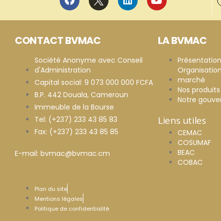
CONTACT BVMAC
LA BVMAC
Société Anonyme avec Conseil
Présentatio
d'Administration
Organisatio
marché
Capital social: 9 073 000 000 FCFA
Nos produits
B.P. 442 Douala, Cameroun
Notre gouv
Immeuble de la Bourse
Liens utiles
Tel: (+237) 233 43 85 83
Fax: (+237) 233 43 85 85
CEMAC
COSUMAF
BEAC
E-mail: bvmac@bvmac.cm
COBAC
Plan du site
Mentions légales
Politique de confidentialité