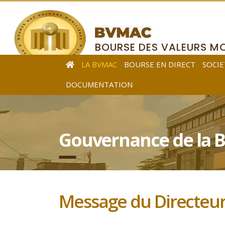
BOURSE DES VALEURS MO
DE L’AFRIQUE CENTRALE
LA BVMAC
BOURSE EN DIRECT
SOCIE
DOCUMENTATION
Gouvernance de la
Message du Directeur