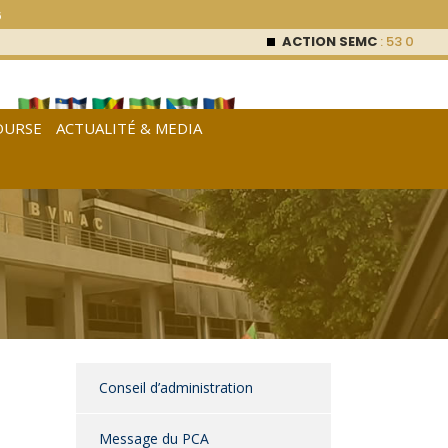
6
ACTION SEMC
: 53 000
FCFA
OURSE
ACTUALITÉ & MEDIA
[
Français
|
English
|
Español
]
Conseil d’administration
Message du PCA