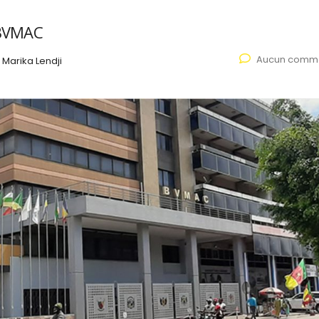
 BVMAC
Aucun comme
Marika Lendji