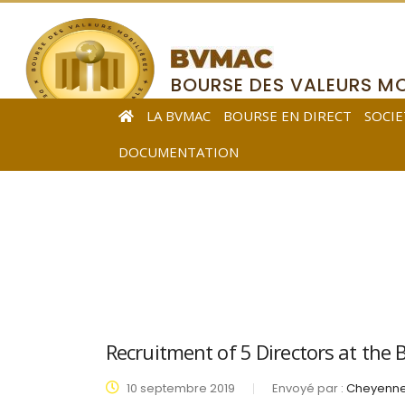
BOURSE DES VALEURS MO
DE L’AFRIQUE CENTRALE
LA BVMAC
BOURSE EN DIRECT
SOCIE
DOCUMENTATION
Recruitment of 5 Directors at the
10 septembre 2019
Envoyé par :
Cheyenne 