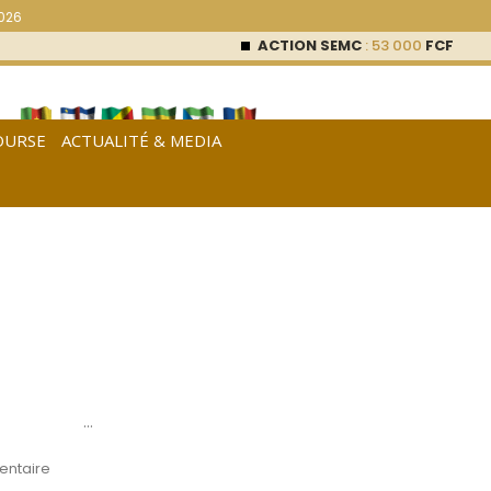
2026
ACTION SEMC
: 53 000
FCFA (0 %)
OURSE
ACTUALITÉ & MEDIA
[
Français
|
English
|
Español
]
…
ntaire