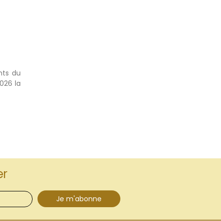
nts du
2026 la
er
Je m'abonne