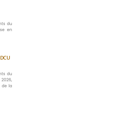
nts du
ise en
 DCU
nts du
 2026,
 de la