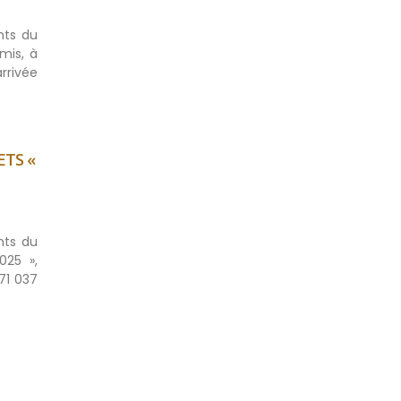
nts du
mis, à
rrivée
ETS «
nts du
025 »,
71 037