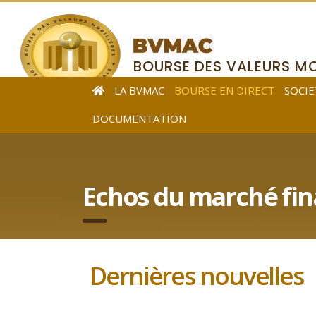
BOURSE DES VALEURS MO
DE L’AFRIQUE CENTRALE
LA BVMAC
BOURSE EN DIRECT
SOCIE
DOCUMENTATION
Echos du marché fin
Dernières nouvelles