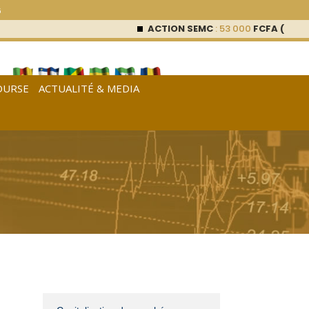
6
ACTION SEMC
: 53 000
FCFA (0 %)
ACTION S
OURSE
ACTUALITÉ & MEDIA
[
Français
|
English
|
Español
]