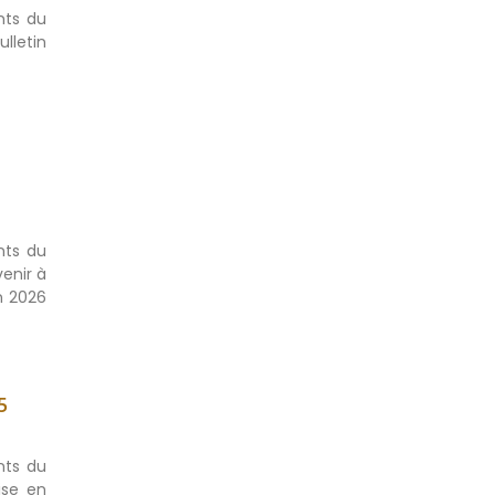
nts du
lletin
nts du
enir à
n 2026
5
nts du
ise en