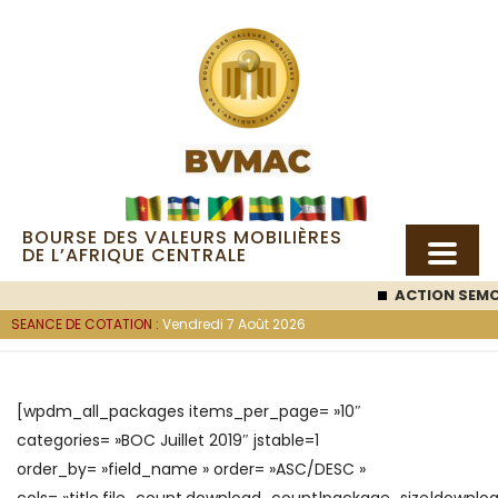
BOURSE DES VALEURS MOBILIÈRES
DE L’AFRIQUE CENTRALE
ACTION SEMC
SEANCE DE COTATION :
Vendredi 7 Août 2026
[wpdm_all_packages items_per_page= »10″
categories= »BOC Juillet 2019″ jstable=1
order_by= »field_name » order= »ASC/DESC »