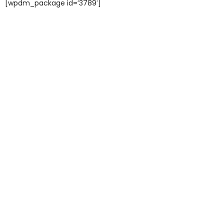
[wpdm_package id=’3789′]