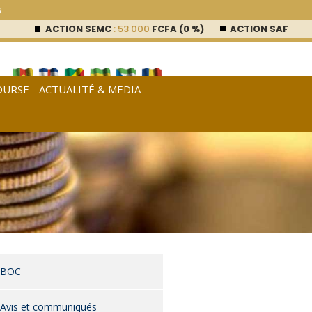
6
ACTION SEMC
: 53 000
FCFA (0 %)
ACTION SAFACAM
: 
OURSE
ACTUALITÉ & MEDIA
[
Français
|
English
|
Español
]
BOC
Avis et communiqués