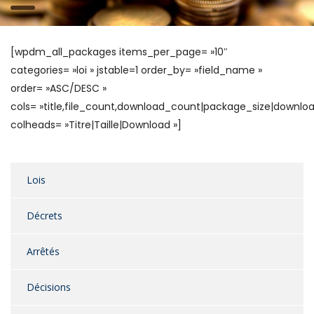
[wpdm_all_packages items_per_page= »10″
categories= »loi » jstable=1 order_by= »field_name »
order= »ASC/DESC »
cols= »title,file_count,download_count|package_size|downloa
colheads= »Titre|Taille|Download »]
Lois
Décrets
Arrêtés
Décisions