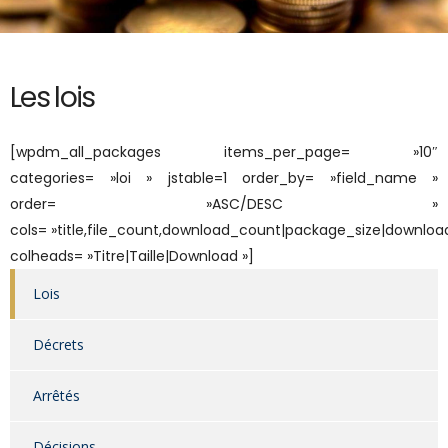
Les lois
[wpdm_all_packages items_per_page= »10″
categories= »loi » jstable=1 order_by= »field_name »
order= »ASC/DESC »
cols= »title,file_count,download_count|package_size|download
colheads= »Titre|Taille|Download »]
Lois
Décrets
Arrêtés
Décisions