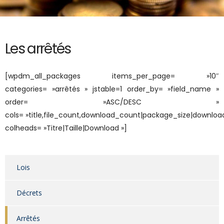
Les arrêtés
[wpdm_all_packages items_per_page= »10″
categories= »arrêtés » jstable=1 order_by= »field_name »
order= »ASC/DESC »
cols= »title,file_count,download_count|package_size|download
colheads= »Titre|Taille|Download »]
Lois
Décrets
Arrêtés