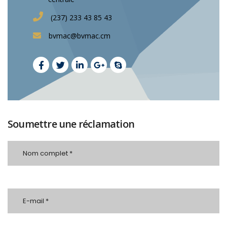
(237) 233 43 85 43
bvmac@bvmac.cm
Soumettre une réclamation