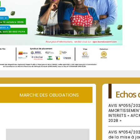
Echos 
MARCHE DES OBLIGATIONS
AVIS N°055/20
AMORTISSEMENT 
INTERETS « AFC
2028 »
AVIS N°054/20
de la mise à jo