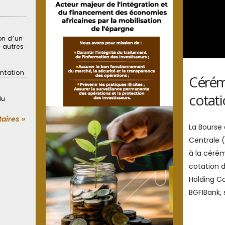
on d’un
 autres
ntation
Cérém
cotati
du
aires »
La Bourse 
Centrale 
à la cérém
cotation d
Holding Co
BGFIBank,