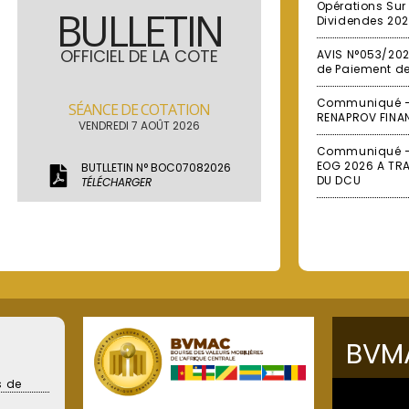
Opérations Sur 
BULLETIN
Dividendes 20
OFFICIEL DE LA COTE
AVIS N°053/202
de Paiement de
Communiqué – 
SÉANCE DE COTATION
RENAPROV FINA
VENDREDI 7 AOÛT 2026
Communiqué – 
EOG 2026 A TR
BUTLLETIN N° BOC07082026
DU DCU
TÉLÉCHARGER
BVM
s de