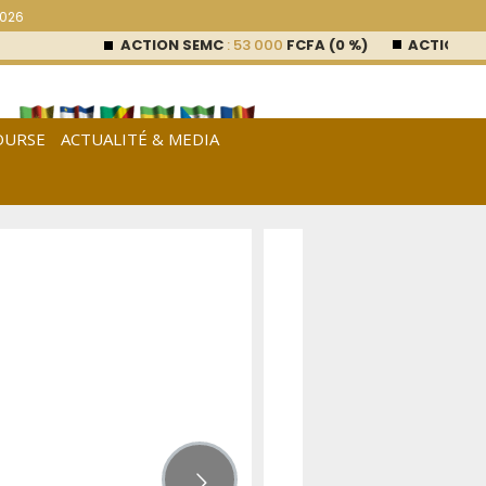
2026
ACTION SEMC
: 53 000
FCFA (0 %)
ACTION SAFAC
OURSE
ACTUALITÉ & MEDIA
[
Français
|
English
|
Español
]