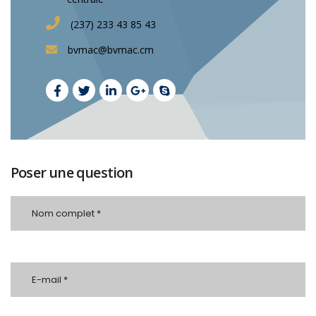
(237) 233 43 85 43
bvmac@bvmac.cm
Poser une question