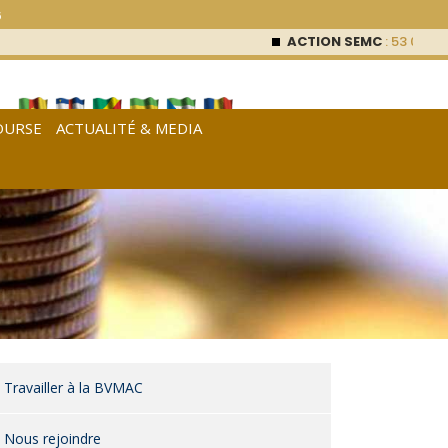
6
ACTION SEMC
: 53 000
FCF
OURSE
ACTUALITÉ & MEDIA
[
Français
|
English
|
Español
]
Travailler à la BVMAC
Nous rejoindre