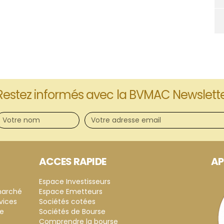
Restez informés avec la BVMAC Newslett
ACCES RAPIDE
AP
Espace Investisseurs
marché
Espace Emetteurs
vices
Sociétés cotées
ce
Sociétés de Bourse
Comprendre la bourse