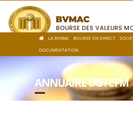
BOURSE DES VALEURS MO
DE L’AFRIQUE CENTRALE
LA BVMAC
BOURSE EN DIRECT
SOCIE
DOCUMENTATION
ANNUAIRE DGTCFM