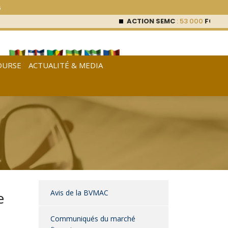
6
ACTION SEMC
: 53 000
FCFA (0 %
OURSE
ACTUALITÉ & MEDIA
[
Français
|
English
|
Español
]
Avis de la BVMAC
e
Communiqués du marché