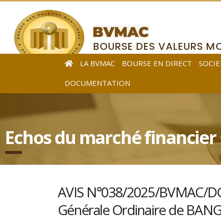
BOURSE DES VALEURS MO
DE L’AFRIQUE CENTRALE
LA BVMAC
BOURSE EN DIRECT
SOCIE
DOCUMENTATION
Echos du marché financier
AVIS N°038/2025/BVMAC/DG r
Générale Ordinaire de BAN