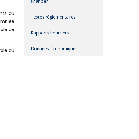
financier
ants du
Textes réglementaires
semblée
uble de
Rapports boursiers
Données économiques
rale au