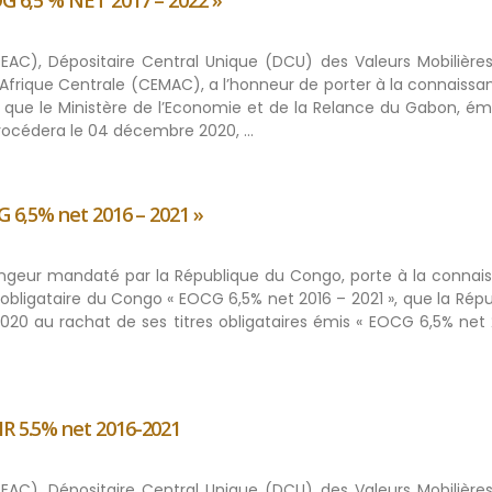
OG 6,5 % NET 2017 – 2022 »
BEAC), Dépositaire Central Unique (DCU) des Valeurs Mobilières
rique Centrale (CEMAC), a l’honneur de porter à la connaissa
c, que le Ministère de l’Economie et de la Relance du Gabon, é
procédera le 04 décembre 2020, …
G 6,5% net 2016 – 2021 »
angeur mandaté par la République du Congo, porte à la connai
 obligataire du Congo « EOCG 6,5% net 2016 – 2021 », que la Rép
20 au rachat de ses titres obligataires émis « EOCG 6,5% net 
MR 5.5% net 2016-2021
BEAC), Dépositaire Central Unique (DCU) des Valeurs Mobilières