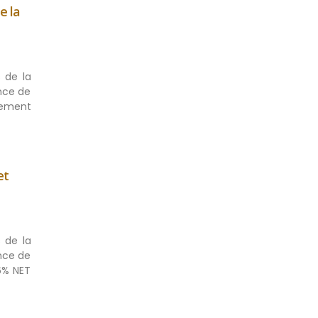
e la
 de la
nce de
ssement
et
 de la
nce de
6% NET