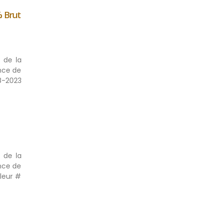
% Brut
 de la
nce de
08-2023
 de la
nce de
aleur #