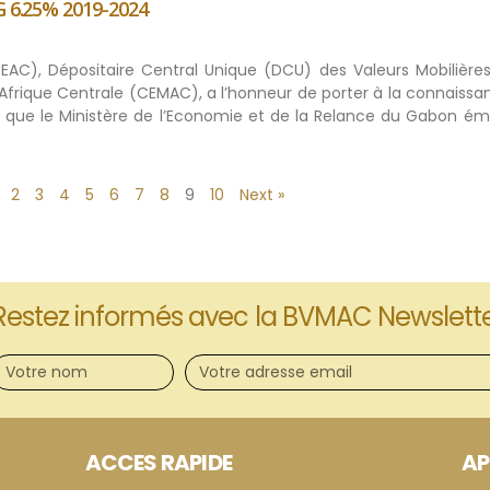
G 6.25% 2019-2024
BEAC), Dépositaire Central Unique (DCU) des Valeurs Mobilières
rique Centrale (CEMAC), a l’honneur de porter à la connaissa
c, que le Ministère de l’Economie et de la Relance du Gabon ém
2
3
4
5
6
7
8
9
10
Next »
Restez informés avec la BVMAC Newslett
ACCES RAPIDE
AP