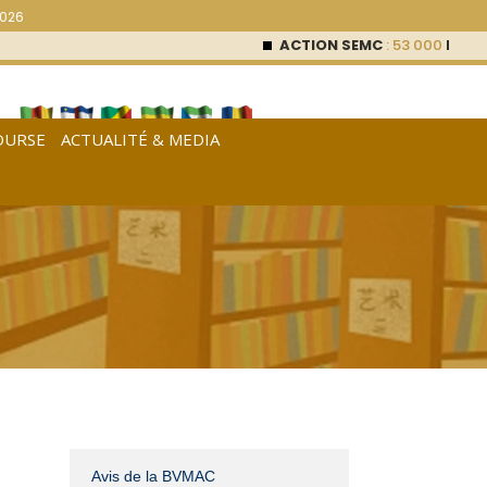
2026
ACTION SEMC
: 53 000
FCFA (0 %)
AC
OURSE
ACTUALITÉ & MEDIA
[
Français
|
English
|
Español
]
Avis de la BVMAC