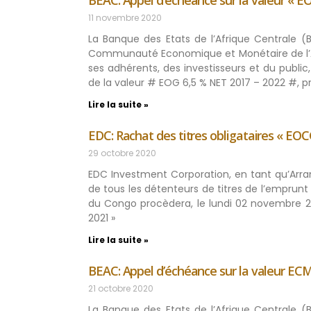
BEAC: Appel d’échéance sur la valeur « E
11 novembre 2020
La Banque des Etats de l’Afrique Centrale (
Communauté Economique et Monétaire de l’Af
ses adhérents, des investisseurs et du publi
de la valeur # EOG 6,5 % NET 2017 – 2022 #, 
Lire la suite »
EDC: Rachat des titres obligataires « EOC
29 octobre 2020
EDC Investment Corporation, en tant qu’Arr
de tous les détenteurs de titres de l’emprunt
du Congo procèdera, le lundi 02 novembre 20
2021 »
Lire la suite »
BEAC: Appel d’échéance sur la valeur EC
21 octobre 2020
La Banque des Etats de l’Afrique Centrale (