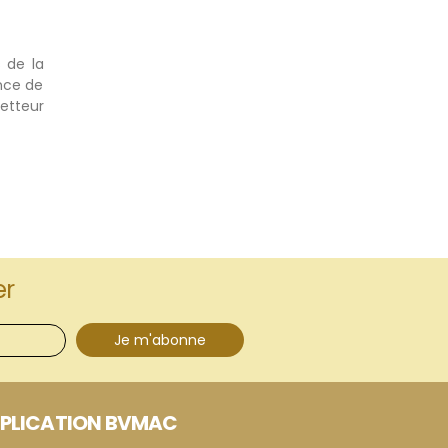
 de la
nce de
etteur
er
Je m'abonne
PLICATION BVMAC