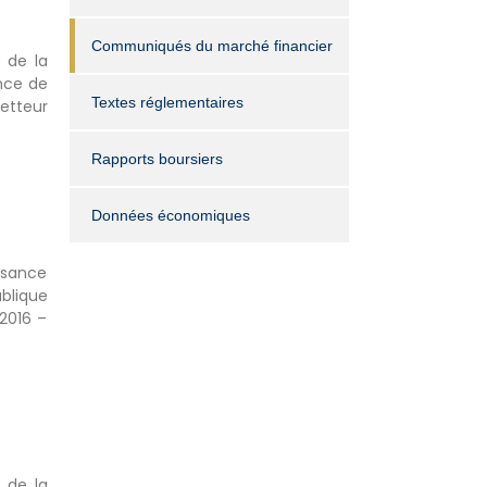
Communiqués du marché financier
 de la
nce de
Textes réglementaires
metteur
Rapports boursiers
Données économiques
ssance
ublique
2016 –
 de la