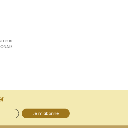
 comme
IONALE
er
Je m'abonne