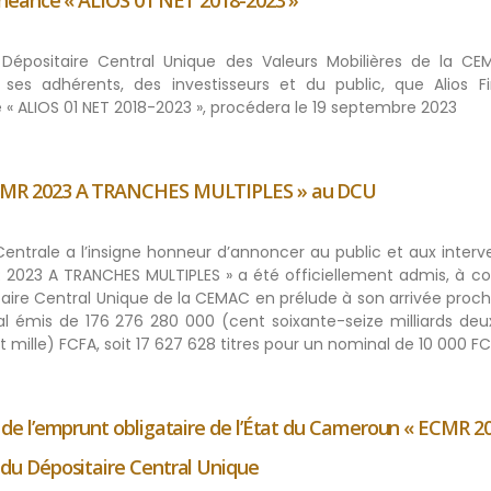
héance « ALIOS 01 NET 2018-2023 »
 Dépositaire Central Unique des Valeurs Mobilières de la CE
ses adhérents, des investisseurs et du public, que Alios F
« ALIOS 01 NET 2018-2023 », procédera le 19 septembre 2023
CMR 2023 A TRANCHES MULTIPLES » au DCU
 Centrale a l’insigne honneur d’annoncer au public et aux inter
 2023 A TRANCHES MULTIPLES » a été officiellement admis, à c
ire Central Unique de la CEMAC en prélude à son arrivée proch
l émis de 176 276 280 000 (cent soixante-seize milliards deu
 mille) FCFA, soit 17 627 628 titres pour un nominal de 10 000 FC
e l’emprunt obligataire de l’État du Cameroun « ECMR 2
u Dépositaire Central Unique