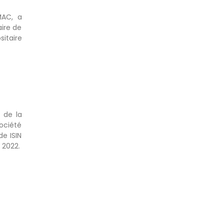
MAC, a
aire de
itaire
 de la
ociété
e ISIN
 2022.