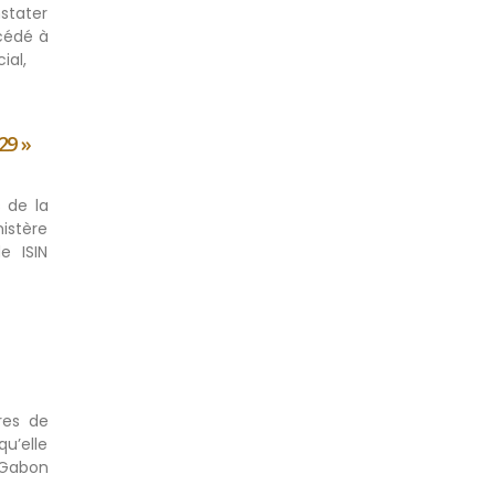
stater
cédé à
ial,
29 »
 de la
nistère
e ISIN
res de
qu’elle
u Gabon