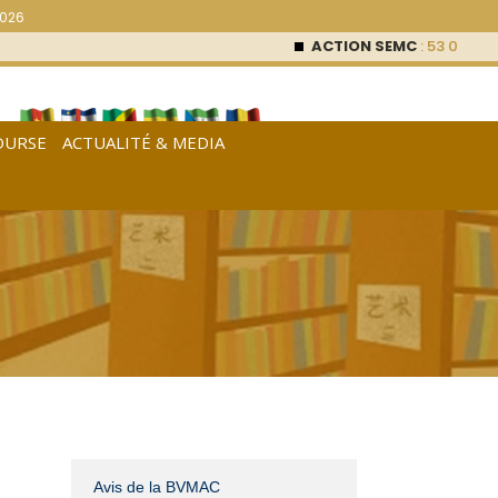
2026
ACTION SEMC
: 53 000
FCFA (0 
OURSE
ACTUALITÉ & MEDIA
[
Français
|
English
|
Español
]
Avis de la BVMAC