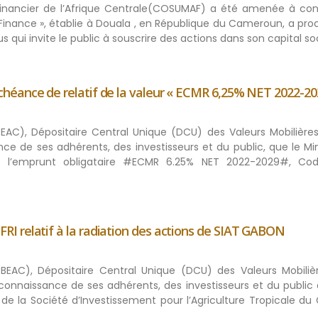
inancier de l’Afrique Centrale(COSUMAF) a été amenée à con
inance », établie à Douala , en République du Cameroun, a pro
s qui invite le public à souscrire des actions dans son capital soc
éance de relatif de la valeur « ECMR 6,25% NET 2022-20
BEAC), Dépositaire Central Unique (DCU) des Valeurs Mobilières
ce de ses adhérents, des investisseurs et du public, que le Mi
l’emprunt obligataire #ECMR 6.25% NET 2022-2029#, Cod
 relatif à la radiation des actions de SIAT GABON
(BEAC), Dépositaire Central Unique (DCU) des Valeurs Mobiliè
a connaissance de ses adhérents, des investisseurs et du public 
 de la Société d’Investissement pour l’Agriculture Tropicale d