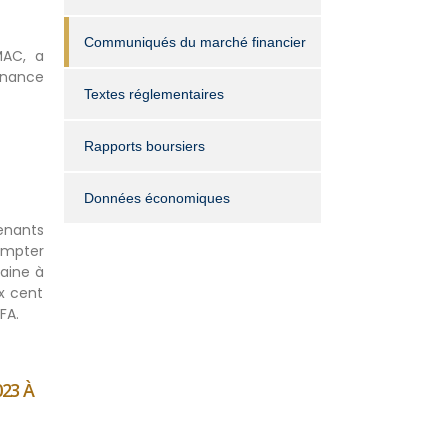
Communiqués du marché financier
MAC, a
inance
Textes réglementaires
Rapports boursiers
Données économiques
venants
ompter
aine à
x cent
FA.
023 À