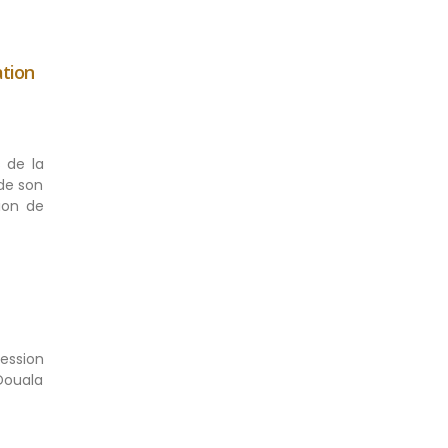
ation
 de la
 de son
ion de
session
-Douala