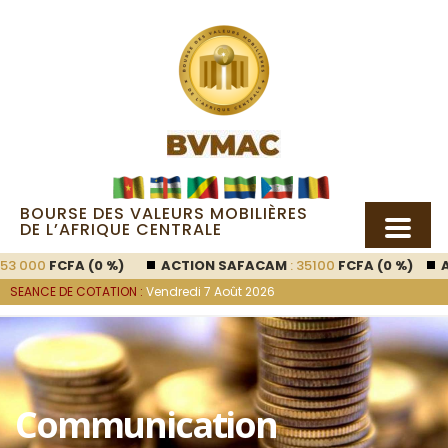
BOURSE DES VALEURS MOBILIÈRES
DE L’AFRIQUE CENTRALE
53 000
FCFA (0 %)
ACTION SAFACAM
: 35100
FCFA (0 %)
A
SEANCE DE COTATION :
Vendredi 7 Août 2026
Communication