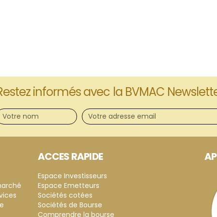
Restez informés avec la BVMAC Newslett
ACCES RAPIDE
AP
Espace Investisseurs
marché
Espace Emetteurs
vices
Sociétés cotées
ce
Sociétés de Bourse
Comprendre la bourse