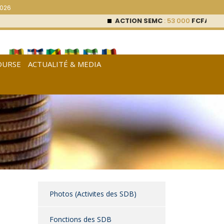
2026
ACTION SEMC
: 53 000
FCFA (0 %)
OURSE
ACTUALITÉ & MEDIA
[
Français
|
English
|
Español
]
Photos (Activites des SDB)
Fonctions des SDB