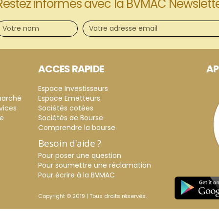
Restez informés avec la BVMAC Newslett
ACCES RAPIDE
AP
Espace Investisseurs
marché
Espace Emetteurs
vices
Sociétés cotées
ce
Sociétés de Bourse
Comprendre la bourse
Besoin d'aide ?
Pour poser une question
Pour soumettre une réclamation
Pour écrire à la BVMAC
Copyright © 2019 | Tous droits réservés.