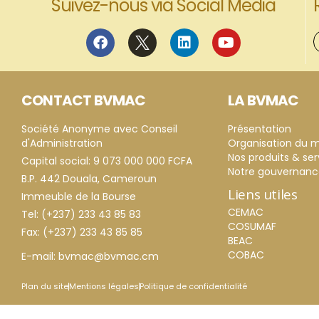
Suivez-nous via Social Media
CONTACT BVMAC
LA BVMAC
Société Anonyme avec Conseil
Présentation
d'Administration
Organisation du 
Nos produits & ser
Capital social: 9 073 000 000 FCFA
Notre gouvernan
B.P. 442 Douala, Cameroun
Liens utiles
Immeuble de la Bourse
CEMAC
Tel: (+237) 233 43 85 83
COSUMAF
Fax: (+237) 233 43 85 85
BEAC
COBAC
E-mail: bvmac@bvmac.cm
Plan du site
Mentions légales
Politique de confidentialité