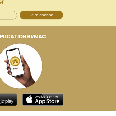
er
Je m'abonne
PLICATION BVMAC