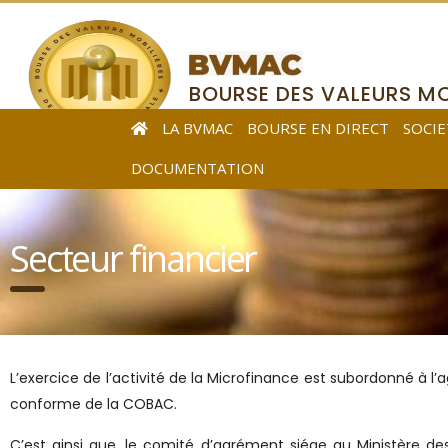
BOURSE DES VALEURS MO
DE L’AFRIQUE CENTRALE
LA BVMAC
BOURSE EN DIRECT
SOCIE
DOCUMENTATION
Secteur financier
L’exercice de l’activité de la Microfinance est subordonné à l’
conforme de la COBAC.
C’est ainsi que, le comité d’agrément siége au Ministère des