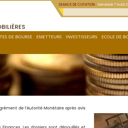
SEANCE DE COTATION :
Vendredi 7 Août 
BILIÈRES
TES DE BOURSE
EMETTEURS
INVESTISSEURS
ECOLE DE B
agrément de l’Autorité Monétaire après avis
 Finances. Les dossiers sont dépouillés et