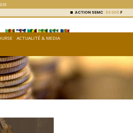
2026
ACTION SEMC
: 53 000
FCFA (0 %
OURSE
ACTUALITÉ & MEDIA
[
Français
|
English
|
Español
]