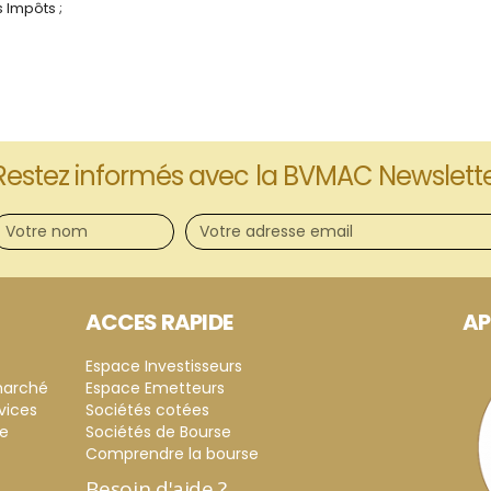
 Impôts ;
Restez informés avec la BVMAC Newslett
ACCES RAPIDE
AP
Espace Investisseurs
marché
Espace Emetteurs
vices
Sociétés cotées
ce
Sociétés de Bourse
Comprendre la bourse
Besoin d'aide ?