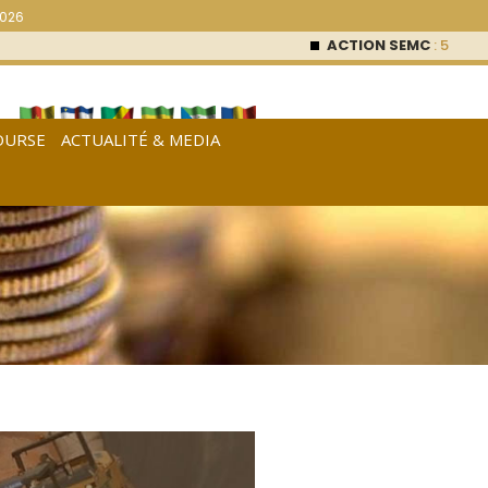
2026
ACTION SEMC
: 53 000
FCF
OURSE
ACTUALITÉ & MEDIA
[
Français
|
English
|
Español
]