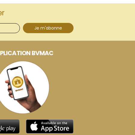
er
Je m'abonne
PLICATION BVMAC