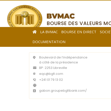
BOURSE DES VALEURS MO
DE L’AFRIQUE CENTRALE
LA BVMAC
BOURSE EN DIRECT
SOCIE
DOCUMENTATION
Boulevard de l’indépendance
à côté de la présidence
BP: 2253 Libreville
eqc@bgfi.com
+241 01 79 13 02
gabon.groupebgfibank.com/