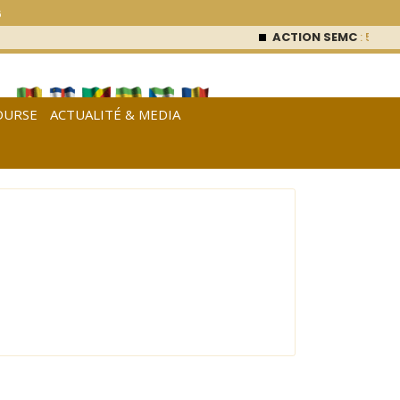
6
ACTION SEMC
: 53 000
OURSE
ACTUALITÉ & MEDIA
[
Français
|
English
|
Español
]