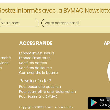
Restez informés avec la BVMAC Newslett
ACCES RAPIDE
AP
Espace Investisseurs
marché
Espace Emetteurs
vices
Sociétés cotées
ce
Sociétés de Bourse
Comprendre la bourse
Besoin d'aide ?
Pour poser une question
Pour soumettre une réclamation
Pour écrire à la BVMAC
Copyright © 2019 | Tous droits réservés.