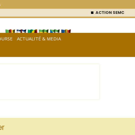
6
ACTION SEMC
: 53 0
OURSE
ACTUALITÉ & MEDIA
[
Français
|
English
|
Español
]
er