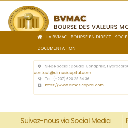
BOURSE DES VALEURS MO
DE L’AFRIQUE CENTRALE
LA BVMAC
BOURSE EN DIRECT
SOCIE
DOCUMENTATION
Siège Social :
Douala-Bonapriso, Hydrocarbu
contact@a
lmasicapital.com
Tel :
(+237) 620 28 84 36
https://www.almasicapital.com
Suivez-nous via Social Media