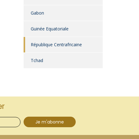
Gabon
Guinée Equatoriale
République Centrafricaine
Tchad
er
Je m'abonne