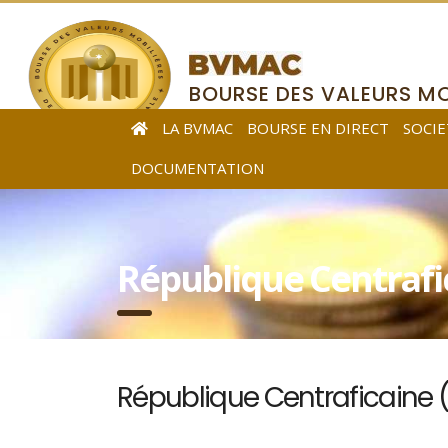
BOURSE DES VALEURS MO
DE L’AFRIQUE CENTRALE
LA BVMAC
BOURSE EN DIRECT
SOCIE
DOCUMENTATION
République Centrafic
République Centraficaine (