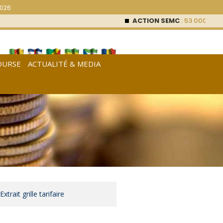
2026
ACTION SEMC
: 53 000
FCFA (0
OURSE
ACTUALITÉ & MEDIA
[
Français
|
English
|
Español
]
Extrait grille tarifaire