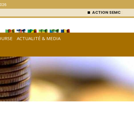
2026
ACTION SEMC
: 53 000
OURSE
ACTUALITÉ & MEDIA
[
Français
|
English
|
Español
]