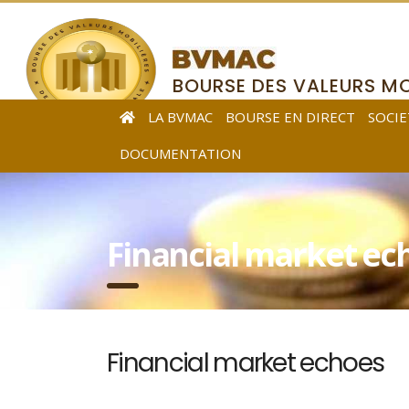
BOURSE DES VALEURS MO
DE L’AFRIQUE CENTRALE
LA BVMAC
BOURSE EN DIRECT
SOCIE
DOCUMENTATION
Financial market ec
Financial market echoes