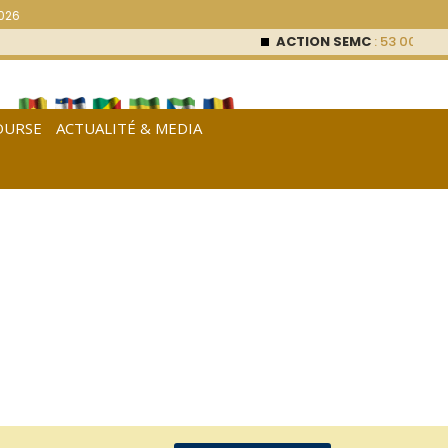
2026
ACTION SEMC
: 53 000
FCFA
OURSE
ACTUALITÉ & MEDIA
[
Français
|
English
|
Español
]