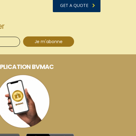
GET A QUOTE
er
Je m'abonne
PLICATION BVMAC