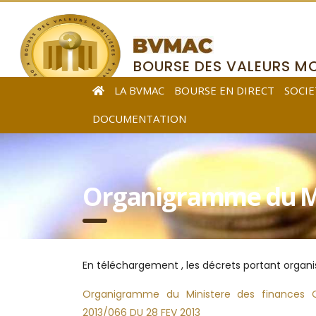
BOURSE DES VALEURS MO
DE L’AFRIQUE CENTRALE
LA BVMAC
BOURSE EN DIRECT
SOCIE
DOCUMENTATION
Organigramme du Mi
En téléchargement , les décrets portant organis
Organigramme du Ministere des finances 
2013/066 DU 28 FEV 2013