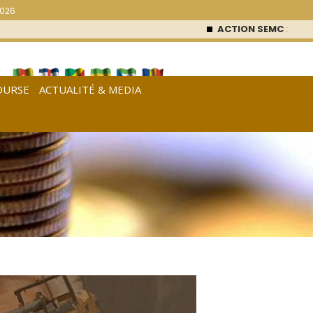
2026
ACTION SEMC
: 53 000
FCFA (0 %
OURSE
ACTUALITÉ & MEDIA
[
Français
|
English
|
Español
]