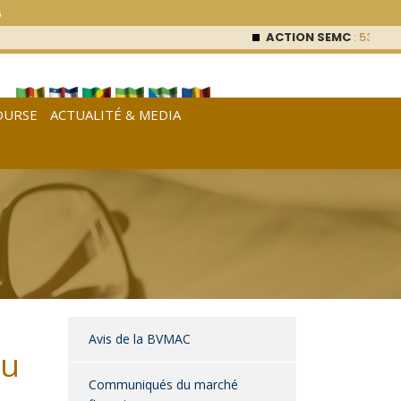
6
ACTION SEMC
: 53 000
FCF
OURSE
ACTUALITÉ & MEDIA
[
Français
|
English
|
Español
]
Avis de la BVMAC
au
Communiqués du marché