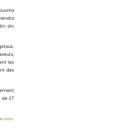
uvrira
tiendra
âtir des
pitaux.
sseurs,
ent les
ont des
ppement
e de 27
w.asea-