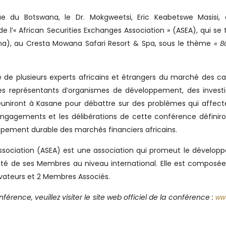
ue du Botswana, le Dr. Mokgweetsi, Eric Keabetswe Masisi, o
 l’« African Securities Exchanges Association » (ASEA), qui se 
a), au Cresta Mowana Safari Resort & Spa, sous le thème
« B
 de plusieurs experts africains et étrangers du marché des ca
es représentants d’organismes de développement, des investi
éuniront à Kasane pour débattre sur des problèmes qui affect
 engagements et les délibérations de cette conférence définir
oppement durable des marchés financiers africains.
Association (ASEA) est une association qui promeut le dévelo
lité de ses Membres au niveau international. Elle est composé
ateurs et 2 Membres Associés.
férence, veuillez visiter le site web officiel de la conférence :
ww