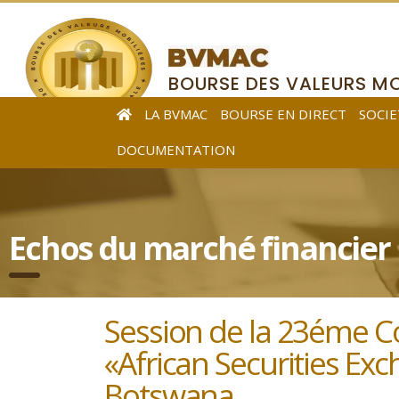
BOURSE DES VALEURS MO
DE L’AFRIQUE CENTRALE
LA BVMAC
BOURSE EN DIRECT
SOCIE
DOCUMENTATION
Echos du marché financier
Session de la 23éme C
«African Securities Ex
Botswana