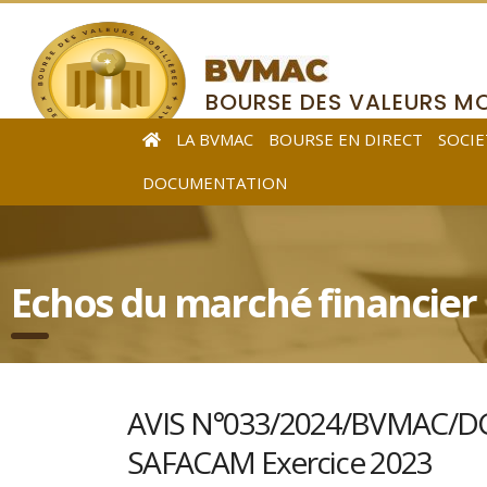
BOURSE DES VALEURS MO
DE L’AFRIQUE CENTRALE
LA BVMAC
BOURSE EN DIRECT
SOCIE
DOCUMENTATION
Echos du marché financier
AVIS N°033/2024/BVMAC/DG r
SAFACAM Exercice 2023