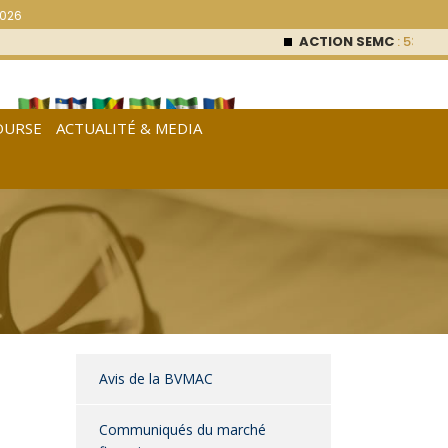
2026
ACTION SEMC
: 53 000
F
OURSE
ACTUALITÉ & MEDIA
[
Français
|
English
|
Español
]
Avis de la BVMAC
Communiqués du marché