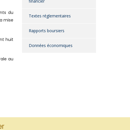
financier
ants du
Textes réglementaires
la mise
Rapports boursiers
nt huit
Données économiques
rale au
er