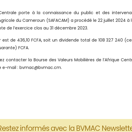
 Centrale porte à la connaissance du public et des interven
 Agricole du Cameroun (SAFACAM) a procédé le 22 juillet 2024 à 
e de l’exercice clos au 31 décembre 2023.
r est de 436,10 FCFA, soit un dividende total de 108 327 240 (ce
quarante) FCFA.
z contacter la Bourse des Valeurs Mobilières de l’Afrique Cent
esse e-mail : bvmac@bvmac.cm.
Restez informés avec la BVMAC Newslett