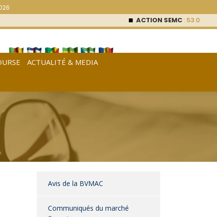
2026
ACTION SEMC
: 53 000
FCFA (0 %)
OURSE
ACTUALITÉ & MEDIA
[
Français
|
English
|
Español
]
Avis de la BVMAC
Communiqués du marché