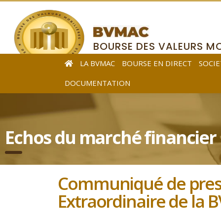
BOURSE DES VALEURS MO
DE L’AFRIQUE CENTRALE
LA BVMAC
BOURSE EN DIRECT
SOCIE
DOCUMENTATION
Echos du marché financier
Communiqué de pres
Extraordinaire de la