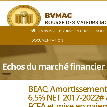
BOURSE DES VALEURS MO
DE L’AFRIQUE CENTRALE
LA BVMAC
BOURSE EN DIRECT
SOCIE
DOCUMENTATION
Echos du marché financier
BEAC: Amortissement 
6,5% NET 2017-2022# 
FCFA et mise en paiem