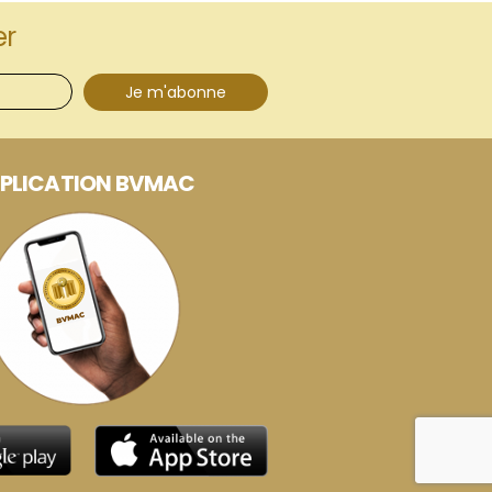
er
Je m'abonne
PLICATION BVMAC