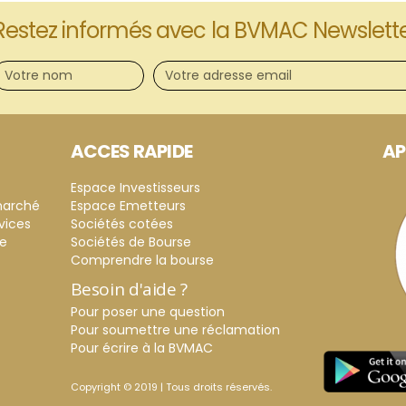
Restez informés avec la BVMAC Newslett
ACCES RAPIDE
AP
Espace Investisseurs
marché
Espace Emetteurs
vices
Sociétés cotées
ce
Sociétés de Bourse
Comprendre la bourse
Besoin d'aide ?
Pour poser une question
Pour soumettre une réclamation
Pour écrire à la BVMAC
Copyright © 2019 | Tous droits réservés.