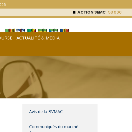
2026
ACTION SEMC
: 53 000
FCFA (0 %)
AC
OURSE
ACTUALITÉ & MEDIA
[
Français
|
English
|
Español
]
Avis de la BVMAC
Communiqués du marché