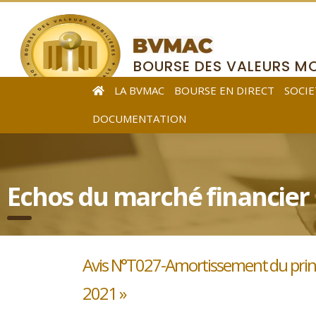
BOURSE DES VALEURS MO
DE L’AFRIQUE CENTRALE
LA BVMAC
BOURSE EN DIRECT
SOCIE
DOCUMENTATION
Echos du marché financier
Avis N°T027-Amortissement du princ
2021 »