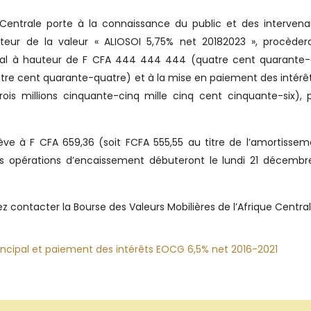
e Centrale porte à la connaissance du public et des interven
ur de la valeur « ALIOSOI 5,75% net 20182023 », procèdera
al à hauteur de F CFA 444 444 444 (quatre cent quarante-
atre cent quarante-quatre) et à la mise en paiement des intérê
is millions cinquante-cinq mille cinq cent cinquante-six), 
lève à F CFA 659,36 (soit FCFA 555,55 au titre de l’amortisse
. Les opérations d’encaissement débuteront le lundi 21 décemb
 contacter la Bourse des Valeurs Mobilières de l’Afrique Central
ncipal et paiement des intérêts EOCG 6,5% net 2016-2021