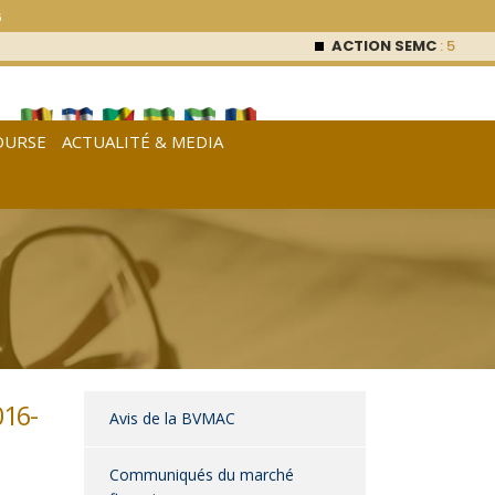
6
ACTION SEMC
: 53 000
FCFA (0 %)
OURSE
ACTUALITÉ & MEDIA
[
Français
|
English
|
Español
]
016-
Avis de la BVMAC
Communiqués du marché