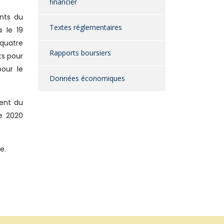
financier
ants du
Textes réglementaires
 le 19
quatre
Rapports boursiers
ts pour
pour le
Données économiques
ment du
re 2020
e.