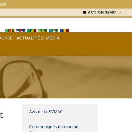
2026
ACTION SEMC
: 53 000
FC
OURSE
ACTUALITÉ & MEDIA
[
Français
|
English
|
Español
]
Avis de la BVMAC
t
Communiqués du marché