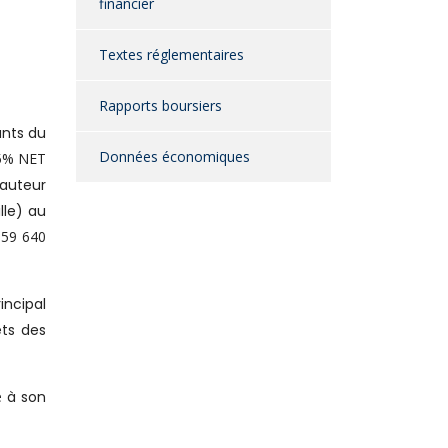
financier
Textes réglementaires
Rapports boursiers
ants du
Données économiques
5% NET
auteur
lle) au
159 640
incipal
ts des
e
à son