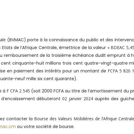
ale
(BVMAC) porte à la connaissance du public et des interven
ats de l’Afrique Centrale, émettrice de la valeur
« BDEAC 5,4
au remboursement de la troisième échéance dudit emprunt à h
is cent cinquante-huit millions trois cent quatre-vingt-quatre mi
 mise en paiement des intérêts pour un montant de
FCFA 5 820 
nquante-neuf mille six cent quarante).
ve à
F CFA 2 545
(soit 2000 FCFA au titre de l’amortissement du pr
ns d’encaissement débuteront
02 janvier 2024
auprès des guiche
lez contacter la
Bourse des Valeurs Mobilières de l’Afrique Central
mac.cm
ou votre société de bourse.