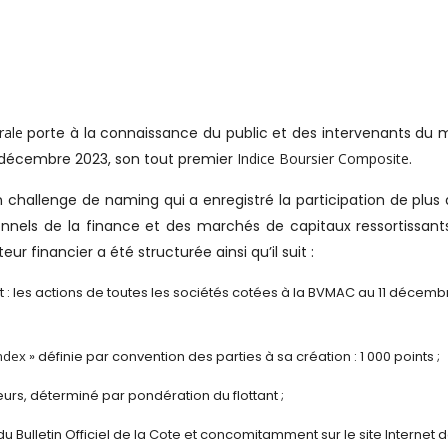
rale
porte à la connaissance du public et des intervenants du
11 décembre 2023, son tout premier
Indice Boursier Composite
.
 challenge de naming qui a enregistré la participation de plus
nels de la finance et des marchés de capitaux ressortissant
r financier a été structurée ainsi qu’il suit :
t : les actions de toutes les sociétés cotées à la BVMAC au 11 décemb
ndex
» définie par convention des parties à sa création : 1 000 points ;
rs, déterminé par pondération du flottant ;
u Bulletin Officiel de la Cote et concomitamment sur le site Internet d