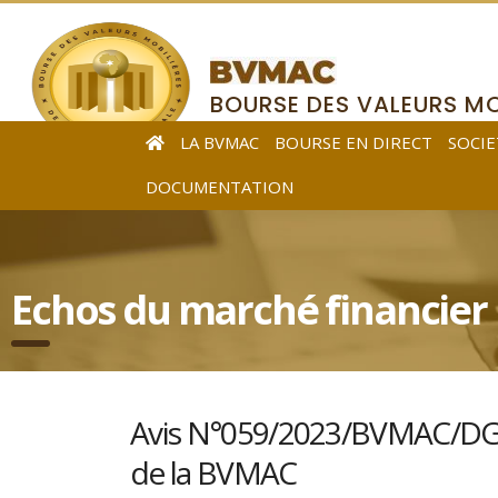
BOURSE DES VALEURS MO
DE L’AFRIQUE CENTRALE
LA BVMAC
BOURSE EN DIRECT
SOCIE
DOCUMENTATION
Echos du marché financier
Avis N°059/2023/BVMAC/DG re
de la BVMAC