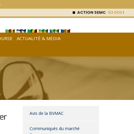
6
ACTION SEMC
: 53 000
FCFA (0 
OURSE
ACTUALITÉ & MEDIA
[
Français
|
English
|
Español
]
Avis de la BVMAC
er
Communiqués du marché