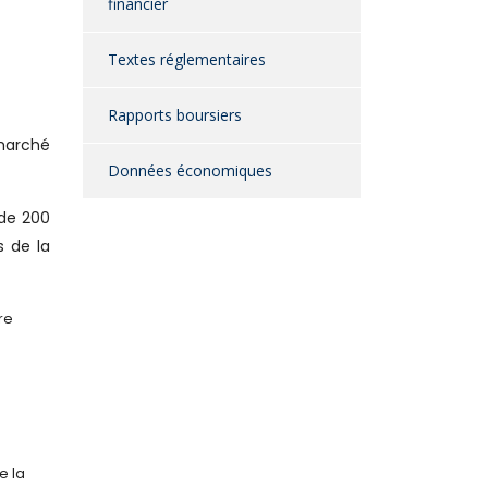
financier
Textes réglementaires
Rapports boursiers
 marché
Données économiques
 de 200
s de la
re
e la