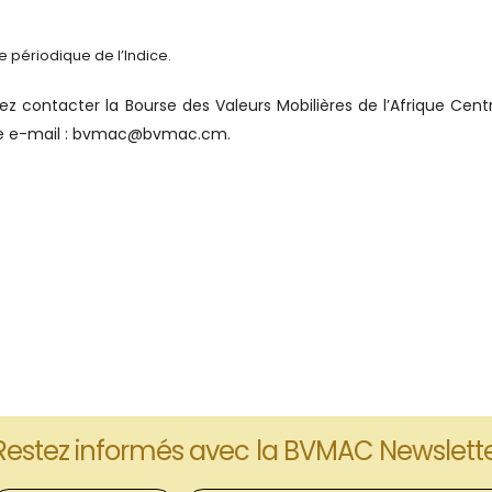
e périodique de l’Indice.
z contacter la Bourse des Valeurs Mobilières de l’Afrique Cent
esse e-mail : bvmac@bvmac.cm.
Restez informés avec la BVMAC Newslett