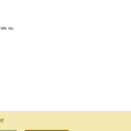
rale au
er