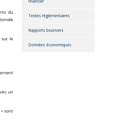
financier
ants du
Textes réglementaires
tionale
Rapports boursiers
 sur le
Données économiques
sement
avec un
 » sont