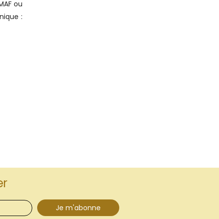
UMAF ou
nique :
er
Je m'abonne