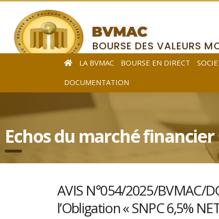
BOURSE DES VALEURS MO
DE L’AFRIQUE CENTRALE
LA BVMAC
BOURSE EN DIRECT
SOCIE
DOCUMENTATION
Echos du marché financier
AVIS N°054/2025/BVMAC/DG re
l’Obligation « SNPC 6,5% NE