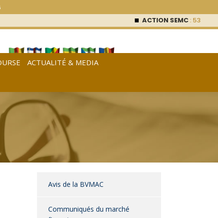
6
ACTION SEMC
: 53 000
FCF
OURSE
ACTUALITÉ & MEDIA
[
Français
|
English
|
Español
]
Avis de la BVMAC
Communiqués du marché