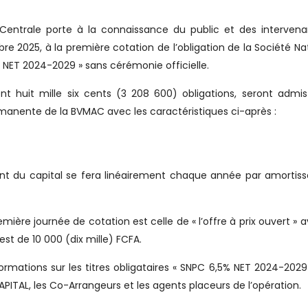
e Centrale porte à la connaissance du public et des interven
re 2025, à la première cotation de l’obligation de la Société Na
ET 2024-2029 » sans cérémonie officielle.
 cent huit mille six cents (3 208 600) obligations, seront admis
manente de la BVMAC avec les caractéristiques ci-après :
 du capital se fera linéairement chaque année par amortis
mière journée de cotation est celle de « l’offre à prix ouvert » 
st de 10 000 (dix mille) FCFA.
nformations sur les titres obligataires « SNPC 6,5% NET 2024-2029
ITAL, les Co-Arrangeurs et les agents placeurs de l’opération.