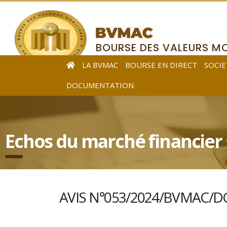
BOURSE DES VALEURS MO
DE L’AFRIQUE CENTRALE
LA BVMAC
BOURSE EN DIRECT
SOCIE
DOCUMENTATION
Echos du marché financier
AVIS N°053/2024/BVMAC/DG re