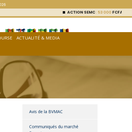
2026
ACTION SEMC
: 53 000
FCFA (0 %)
OURSE
ACTUALITÉ & MEDIA
[
Français
|
English
|
Español
]
Avis de la BVMAC
Communiqués du marché