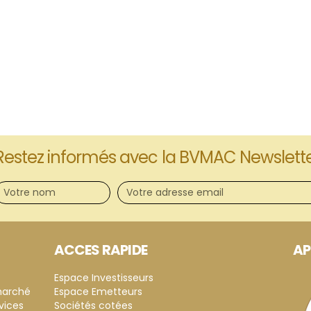
Restez informés avec la BVMAC Newslett
ACCES RAPIDE
AP
Espace Investisseurs
marché
Espace Emetteurs
vices
Sociétés cotées