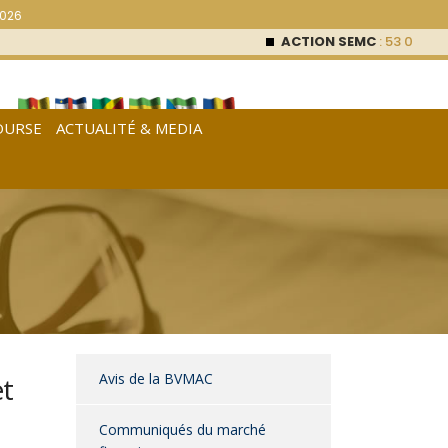
2026
ACTION SEMC
: 53 000
FCFA 
OURSE
ACTUALITÉ & MEDIA
[
Français
|
English
|
Español
]
Avis de la BVMAC
et
Communiqués du marché