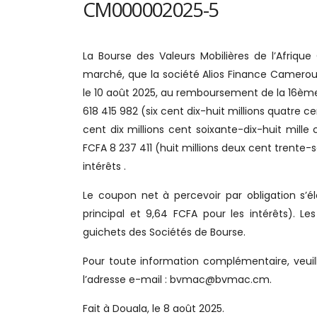
CM000002025-5
La Bourse des Valeurs Mobilières de l’Afriqu
marché, que la société Alios Finance Cameroun
le 10 août 2025, au remboursement de la 16èm
618 415 982 (six cent dix-huit millions quatre c
cent dix millions cent soixante-dix-huit mill
FCFA 8 237 411 (huit millions deux cent trente-
intérêts .
Le coupon net à percevoir par obligation s’é
principal et 9,64 FCFA pour les intérêts). L
guichets des Sociétés de Bourse.
Pour toute information complémentaire, veuill
l’adresse e-mail : bvmac@bvmac.cm.
Fait à Douala, le 8
août
2025.