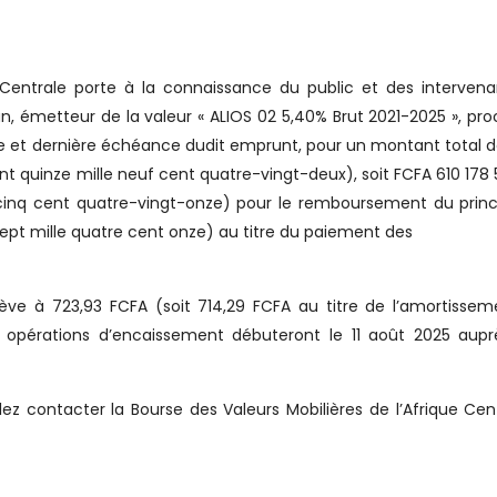
e Centrale porte à la connaissance du public et des interven
, émetteur de la valeur « ALIOS 02 5,40% Brut 2021-2025 », pr
e et dernière échéance dudit emprunt, pour un montant total 
ent quinze mille neuf cent quatre-vingt-deux), soit FCFA 610 178 5
e cinq cent quatre-vingt-onze) pour le remboursement du princ
sept mille quatre cent onze) au titre du paiement des
lève à 723,93 FCFA (soit 714,29 FCFA au titre de l’amortisse
es opérations d’encaissement débuteront le 11 août 2025 aup
ez contacter la Bourse des Valeurs Mobilières de l’Afrique Cen