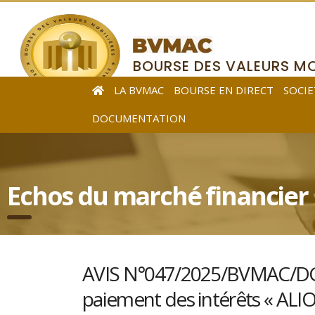
BOURSE DES VALEURS MO
DE L’AFRIQUE CENTRALE
LA BVMAC
BOURSE EN DIRECT
SOCIE
DOCUMENTATION
Echos du marché financier
AVIS N°047/2025/BVMAC/DG re
paiement des intérêts « ALI