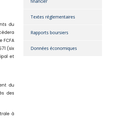
financier
Textes réglementaires
ants du
ocèdera
Rapports boursiers
de FCFA
71 (six
Données économiques
ipal et
ment du
rès des
trale à