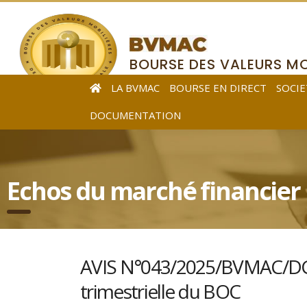
BOURSE DES VALEURS MO
DE L’AFRIQUE CENTRALE
LA BVMAC
BOURSE EN DIRECT
SOCIE
DOCUMENTATION
Echos du marché financier
AVIS N°043/2025/BVMAC/DG re
trimestrielle du BOC