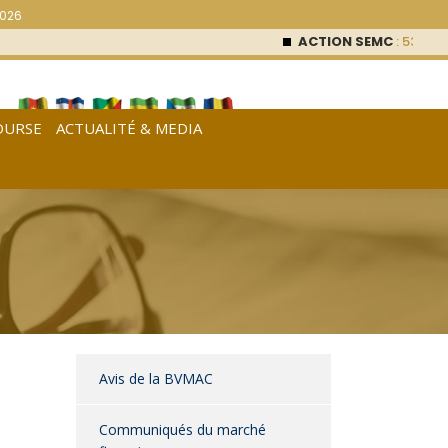
2026
ACTION SEMC
: 53 000
FCFA (0
OURSE
ACTUALITÉ & MEDIA
[
Français
|
English
|
Español
]
Avis de la BVMAC
Communiqués du marché