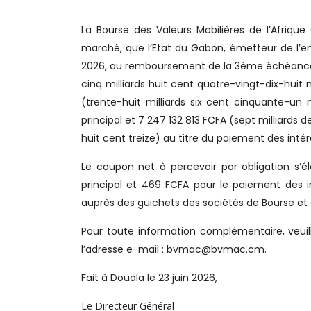
La Bourse des Valeurs Mobilières de l’Afriqu
marché, que l’Etat du Gabon, émetteur de l’emp
2026, au remboursement de la 3ème échéance
cinq milliards huit cent quatre-vingt-dix-huit m
(trente-huit milliards six cent cinquante-un
principal et 7 247 132 813 FCFA (sept milliards
huit cent treize) au titre du paiement des intér
Le coupon net à percevoir par obligation s’é
principal et 469 FCFA pour le paiement des in
auprès des guichets des sociétés de Bourse e
Pour toute information complémentaire, veuill
l’adresse e-mail : bvmac@bvmac.cm.
Fait à Douala le 23 juin 2026,
Le Directeur Général