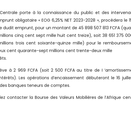
e Centrale porte à la connaissance du public et des interven
runt obligataire « EOG 6,25% NET 2023-2028 », procèdera le 15 
 dudit emprunt, pour un montant de 45 898 507 813 FCFA (qua
illions cinq cent sept mille huit cent treize), soit 38 651 375 0
 millions trois cent soixante-quinze mille) pour le rembourse
 deux cent quarante-sept millions cent trente-deux mille
êts.
lève à 2 969 FCFA (soit 2 500 FCFA au titre de I ‘amortisse
térêts). Les opérations d’encaissement débuteront le 16 juill
t des banques teneurs de comptes.
ez contacter la Bourse des Valeurs Mobilières de l’Afrique cen