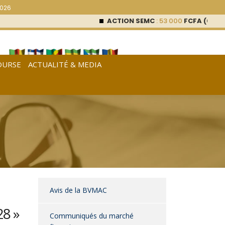
2026
ACTION SEMC
: 53 000
FCFA (0 %)
OURSE
ACTUALITÉ & MEDIA
[
Français
|
English
|
Español
]
Avis de la BVMAC
8 »
Communiqués du marché