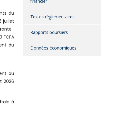
financier
ants du
Textes réglementaires
juillet
rante-
Rapports boursiers
00 FCFA
ment du
Données économiques
ment du
et 2026
trale à