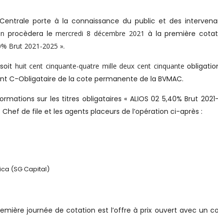
e Centrale porte à la connaissance du public et des interven
un
procèdera le
mercredi 8 décembre 2021
à la première cota
0% Brut 2021-2025
»
.
 soit
huit cent cinquante-quatre mille deux cent cinquante
obligati
ent C-Obligataire de la cote permanente de la BVMAC.
formations sur les titres obligataires « ALIOS 02 5,40% Brut 2021
hef de file et les agents placeurs de l’opération ci-après :
ica (SG Capital)
emière journée de cotation est l’offre à prix ouvert avec un c