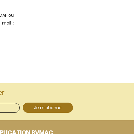
UMAF ou
-mail :
er
Je m'abonne
PLICATION BVMAC