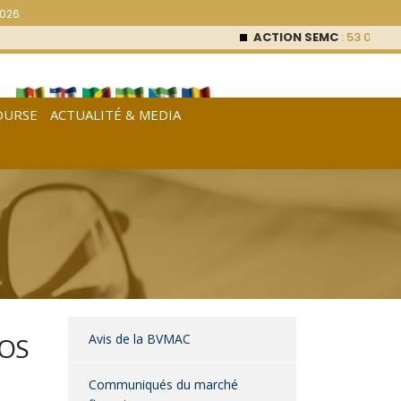
2026
ACTION SEMC
: 53 000
FCFA
OURSE
ACTUALITÉ & MEDIA
[
Français
|
English
|
Español
]
Avis de la BVMAC
IOS
Communiqués du marché