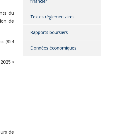
financier
ants du
Textes réglementaires
tion de
Rapports boursiers
ons
(854
Données économiques
-2025 »
ours de