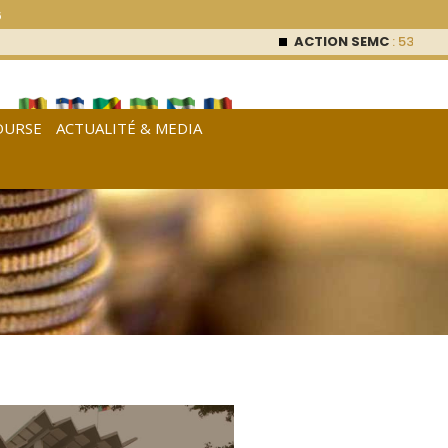
6
ACTION SEMC
: 53 000
FC
OURSE
ACTUALITÉ & MEDIA
[
Français
|
English
|
Español
]