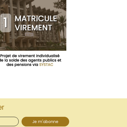
er
Je m'abonne