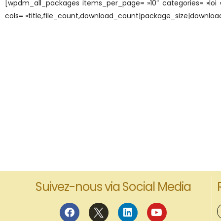
[wpdm_all_packages items_per_page= »10″ categories= »loi »
cols= »title,file_count,download_count|package_size|download_
Suivez-nous via Social Media