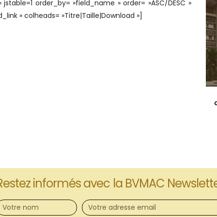
 jstable=1 order_by= »field_name » order= »ASC/DESC »
link » colheads= »Titre|Taille|Download »]
Restez informés avec la BVMAC Newslett